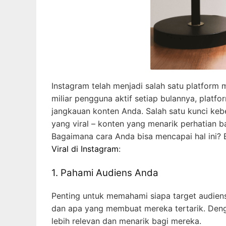
Instagram telah menjadi salah satu platform m
miliar pengguna aktif setiap bulannya, platf
jangkauan konten Anda. Salah satu kunci ke
yang viral – konten yang menarik perhatian 
Bagaimana cara Anda bisa mencapai hal ini? 
Viral di Instagram
:
1. Pahami Audiens Anda
Penting untuk memahami siapa target audien
dan apa yang membuat mereka tertarik. De
lebih relevan dan menarik bagi mereka.