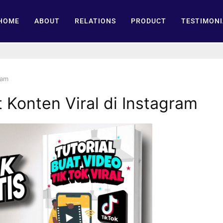
HOME
ABOUT
RELATIONS
PRODUCT
TESTIMONI
ram
Konten Viral di Instagram