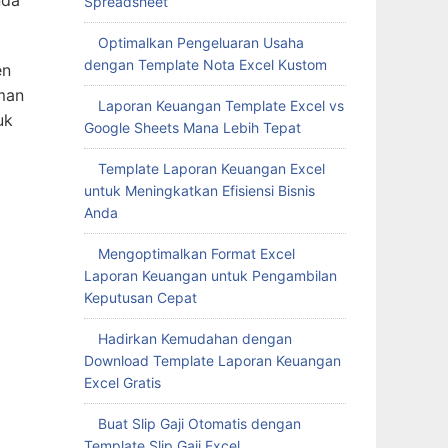
nda
Spreadsheet
Optimalkan Pengeluaran Usaha
dengan Template Nota Excel Kustom
en
aman
Laporan Keuangan Template Excel vs
uk
Google Sheets Mana Lebih Tepat
Template Laporan Keuangan Excel
untuk Meningkatkan Efisiensi Bisnis
Anda
Mengoptimalkan Format Excel
Laporan Keuangan untuk Pengambilan
Keputusan Cepat
Hadirkan Kemudahan dengan
Download Template Laporan Keuangan
Excel Gratis
Buat Slip Gaji Otomatis dengan
Template Slip Gaji Excel