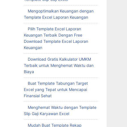
Mengoptimalkan Keuangan dengan
Template Excel Laporan Keuangan
Pilih Template Excel Laporan
Keuangan Terbaik Dengan Free
Download Template Excel Laporan
Keuangan
Download Gratis Kalkulator UMKM
Terbaik untuk Menghemat Waktu dan
Biaya
Buat Template Tabungan Target
Excel yang Tepat untuk Mencapai
Finansial Sehat
Menghemat Waktu dengan Template
Slip Gaji Karyawan Excel
Mudah Buat Template Rekap