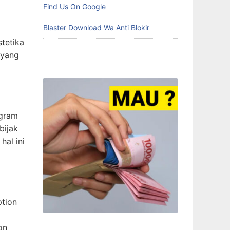
Find Us On Google
Blaster Download Wa Anti Blokir
tetika
 yang
agram
bijak
hal ini
ption
on