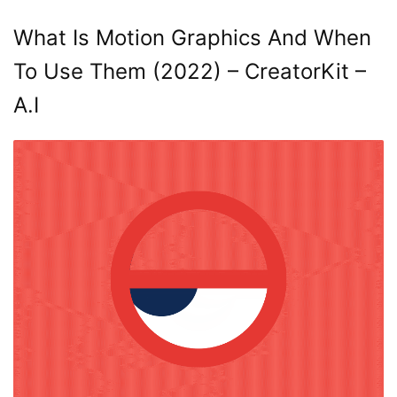
What Is Motion Graphics And When
To Use Them (2022) – CreatorKit –
A.I