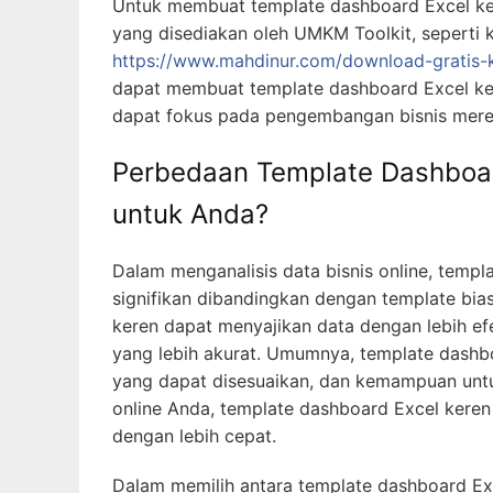
Untuk membuat template dashboard Excel kere
yang disediakan oleh UMKM Toolkit, seperti 
https://www.mahdinur.com/download-gratis-
dapat membuat template dashboard Excel ker
dapat fokus pada pengembangan bisnis mere
Perbedaan Template Dashboar
untuk Anda?
Dalam menganalisis data bisnis online, tem
signifikan dibandingkan dengan template bia
keren dapat menyajikan data dengan lebih ef
yang lebih akurat. Umumnya, template dashboard
yang dapat disesuaikan, dan kemampuan untu
online Anda, template dashboard Excel ker
dengan lebih cepat.
Dalam memilih antara template dashboard Ex