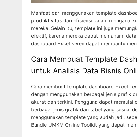
Manfaat dari menggunakan template dashboa
produktivitas dan efisiensi dalam menganali
mereka. Selain itu, template ini juga memun
efektif, karena mereka dapat memahami data 
dashboard Excel keren dapat membantu menin
Cara Membuat Template Dashbo
untuk Analisis Data Bisnis Onl
Cara membuat template dashboard Excel keren 
dengan menggunakan berbagai jenis grafik d
akurat dan terkini. Pengguna dapat memula
berbagai jenis grafik dan tabel yang sesua
menggunakan template yang sudah jadi, sepe
Bundle UMKM Online Toolkit yang dapat memb