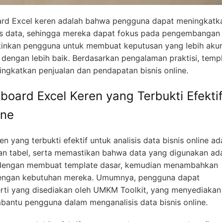
rd Excel keren adalah bahwa pengguna dapat meningkatk
sis data, sehingga mereka dapat fokus pada pengembangan 
gkinkan pengguna untuk membuat keputusan yang lebih aku
dengan lebih baik. Berdasarkan pengalaman praktisi, temp
gkatkan penjualan dan pendapatan bisnis online.
ard Excel Keren yang Terbukti Efekti
ine
yang terbukti efektif untuk analisis data bisnis online ad
an tabel, serta memastikan bahwa data yang digunakan ad
i dengan membuat template dasar, kemudian menambahkan
i dengan kebutuhan mereka. Umumnya, pengguna dapat
rti yang disediakan oleh UMKM Toolkit, yang menyediakan
antu pengguna dalam menganalisis data bisnis online.