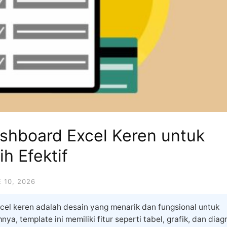
hboard Excel Keren untuk
h Efektif
 10, 2026
el keren adalah desain yang menarik dan fungsional untuk
a, template ini memiliki fitur seperti tabel, grafik, dan dia