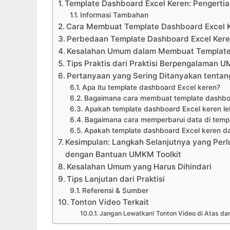
Template Dashboard Excel Keren: Pengertia
Informasi Tambahan
Cara Membuat Template Dashboard Excel Ker
Perbedaan Template Dashboard Excel Kere
Kesalahan Umum dalam Membuat Template 
Tips Praktis dari Praktisi Berpengalaman
Pertanyaan yang Sering Ditanyakan tentan
Apa itu template dashboard Excel keren?
Bagaimana cara membuat template dashbo
Apakah template dashboard Excel keren leb
Bagaimana cara memperbarui data di temp
Apakah template dashboard Excel keren da
Kesimpulan: Langkah Selanjutnya yang Per
dengan Bantuan UMKM Toolkit
Kesalahan Umum yang Harus Dihindari
Tips Lanjutan dari Praktisi
Referensi & Sumber
Tonton Video Terkait
Jangan Lewatkan! Tonton Video di Atas dan 