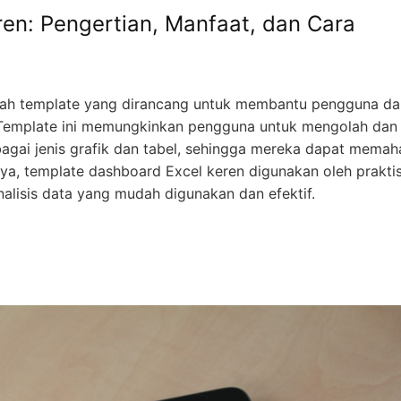
en: Pengertian, Manfaat, dan Cara
uah template yang dirancang untuk membantu pengguna d
. Template ini memungkinkan pengguna untuk mengolah dan
gai jenis grafik dan tabel, sehingga mereka dapat memah
ya, template dashboard Excel keren digunakan oleh praktis
alisis data yang mudah digunakan dan efektif.